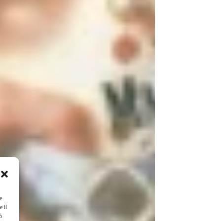
e
e il
ò