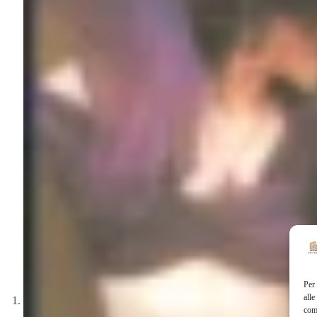
Per 
alle
com