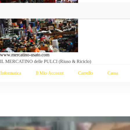
www.mercatino-usato.com
IL MERCATINO delle PULCI (Riuso & Riciclo)
Informatica
Il Mio Account
Carrello
Cassa